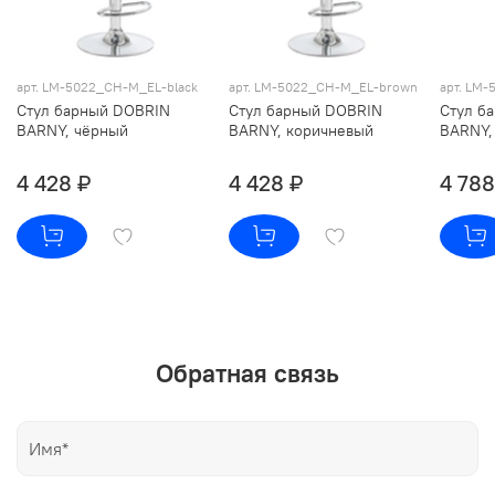
арт. LM-5022_CH-M_EL-black
арт. LM-5022_CH-M_EL-brown
арт. LM
Стул барный DOBRIN
Стул барный DOBRIN
Стул б
BARNY, чёрный
BARNY, коричневый
BARNY,
4 428 ₽
4 428 ₽
4 788
Обратная связь