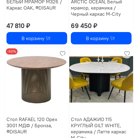
БЕЛЫЙ МРАМОР M326 /
ARCTIC OCEAN, Белый
Каркас OAK, ®DISAUR
мрамор, керамика /
Черный каркас М-City
47 810 ₽
69 450 ₽
В корзину
В корзину
-50%
Стол RAFAEL 120 Орех
Стол АДАЖИО 115
3001 МДФ / Бронза,
КРУГЛЫЙ GILT WHITE,
®DISAUR
керамика / Латте каркас
М-City