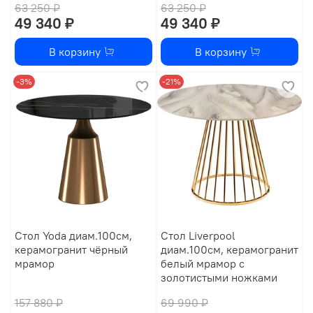
63 250 ₽
63 250 ₽
49 340 ₽
49 340 ₽
В корзину
В корзину
-3%
-21%
Стол Yoda диам.100см,
Стол Liverpool
керамогранит чёрный
диам.100см, керамогранит
мрамор
белый мрамор с
золотистыми ножками
157 880 ₽
69 990 ₽