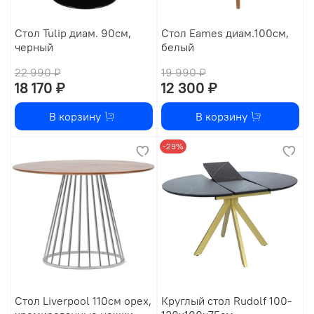
Стол Tulip диам. 90см,
Стол Eames диам.100см,
черный
белый
22 990 ₽
19 990 ₽
18 170 ₽
12 300 ₽
В корзину
В корзину
-29%
Стол Liverpool 110см орех,
Круглый стол Rudolf 100-