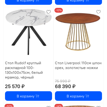
-10%
Стол Rudolf круглый
Стол Liverpool 110см шпон
раскладной 100-
орех, золотистые ножки
130x100x75см, белый
мрамор, чёрный
75 990 ₽
25 570 ₽
68 390 ₽
В корзину
В корзину
-30%
-14%