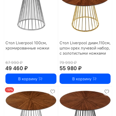
Стол Liverpool 100см,
Стол Liverpool диам.110см,
хромированные ножки
шпон орех лучевой набор,
с золотистыми ножками
67 990 ₽
79 990 ₽
49 460 ₽
55 980 ₽
В корзину
В корзину
-10%