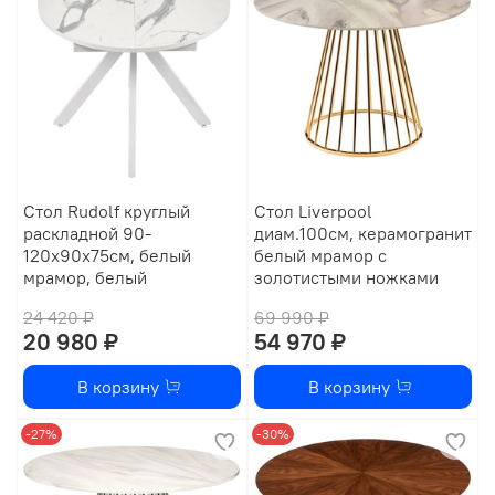
Стол Rudolf круглый
Стол Liverpool
раскладной 90-
диам.100см, керамогранит
120x90x75см, белый
белый мрамор с
мрамор, белый
золотистыми ножками
24 420 ₽
69 990 ₽
20 980 ₽
54 970 ₽
В корзину
В корзину
-27%
-30%