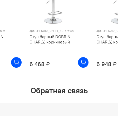
hite
арт. LM-5019_CH-M_EL-brown
арт. LM-5019_
IN
Стул барный DOBRIN
Стул барн
CHARLY, коричневый
CHARLY, к
6 468 ₽
6 948 ₽
Обратная связь