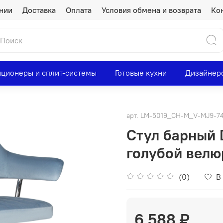
нии
Доставка
Оплата
Условия обмена и возврата
Ко
ционеры и сплит-системы
Готовые кухни
Дизайнер
арт.
LM-5019_CH-M_V-MJ9-7
Стул барный 
голубой велю
(0)
В
6 588 ₽