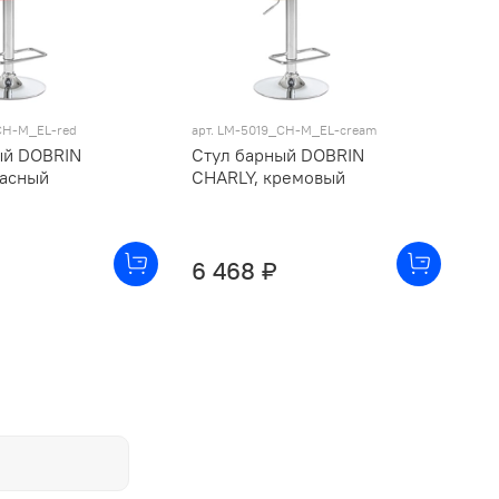
CH-M_EL-red
арт. LM-5019_CH-M_EL-cream
арт
ый DOBRIN
Стул барный DOBRIN
Ст
расный
CHARLY, кремовый
CH
6 468 ₽
9 