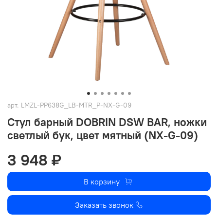
арт.
LMZL-PP638G_LB-MTR_P-NX-G-09
Стул барный DOBRIN DSW BAR, ножки
светлый бук, цвет мятный (NX-G-09)
3 948 ₽
В корзину
Заказать звонок