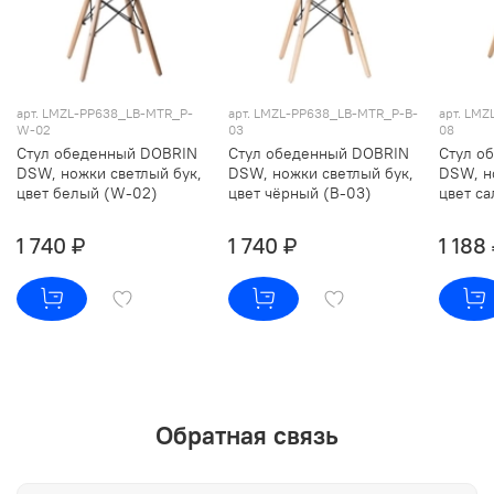
арт. LMZL-PP638_LB-MTR_P-
арт. LMZL-PP638_LB-MTR_P-B-
арт. LM
W-02
03
08
Стул обеденный DOBRIN
Стул обеденный DOBRIN
Стул о
DSW, ножки светлый бук,
DSW, ножки светлый бук,
DSW, н
цвет белый (W-02)
цвет чёрный (B-03)
цвет са
1 740 ₽
1 740 ₽
1 188
Обратная связь