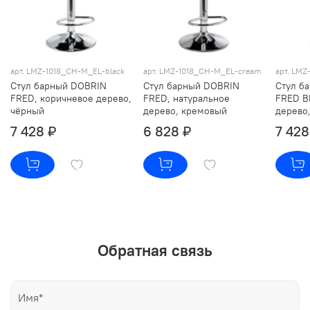
арт. LMZ-1018_CH-M_EL-black
арт. LMZ-1018_CH-M_EL-cream
арт. LMZ
Стул барный DOBRIN
Стул барный DOBRIN
Стул б
FRED, коричневое дерево,
FRED, натуральное
FRED B
чёрный
дерево, кремовый
дерево
7 428 ₽
6 828 ₽
7 428
Обратная связь