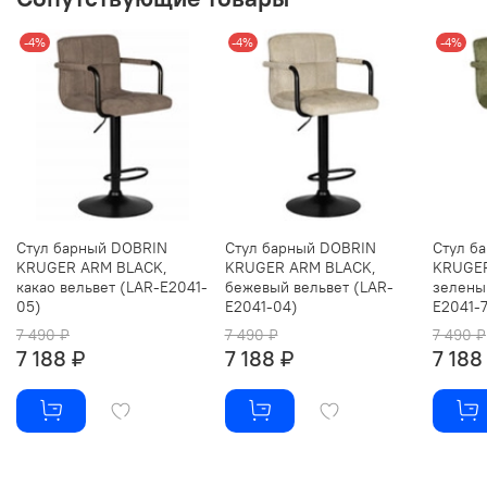
-4%
-4%
-4%
Стул барный DOBRIN
Стул барный DOBRIN
Стул б
KRUGER ARM BLACK,
KRUGER ARM BLACK,
KRUGER
какао вельвет (LAR-E2041-
бежевый вельвет (LAR-
зелены
05)
E2041-04)
E2041-7
7 490 ₽
7 490 ₽
7 490 ₽
7 188 ₽
7 188 ₽
7 188