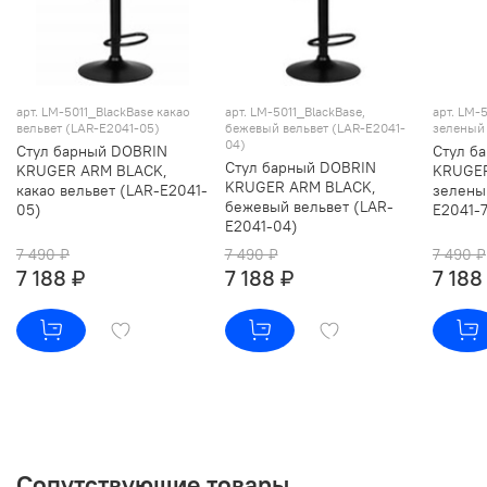
арт. LM-5011_BlackBase какао
арт. LM-5011_BlackBase,
арт. LM-
вельвет (LAR-E2041-05)
бежевый вельвет (LAR-E2041-
зеленый 
04)
Стул барный DOBRIN
Стул б
Стул барный DOBRIN
KRUGER ARM BLACK,
KRUGER
KRUGER ARM BLACK,
какао вельвет (LAR-E2041-
зелены
бежевый вельвет (LAR-
05)
E2041-7
E2041-04)
7 490 ₽
7 490 ₽
7 490 ₽
7 188 ₽
7 188 ₽
7 188
Сопутствующие товары