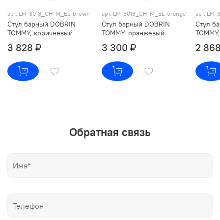
арт. LM-3013_CH-M_EL-brown
арт. LM-3013_CH-M_EL-orange
арт. LM
Стул барный DOBRIN
Стул барный DOBRIN
Стул б
TOMMY, коричневый
TOMMY, оранжевый
TOMMY,
3 828 ₽
3 300 ₽
2 868
Обратная связь