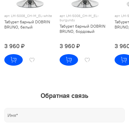
арт. LM-5008_CH-M_EL-white
арт. LM-5008_CH-M_EL-
арт. LM
burgundy
Табурет барный DOBRIN
Табуре
Табурет барный DOBRIN
BRUNO, белый
BRUNO,
BRUNO, бордовый
3 960 ₽
3 960 ₽
3 960
Обратная связь