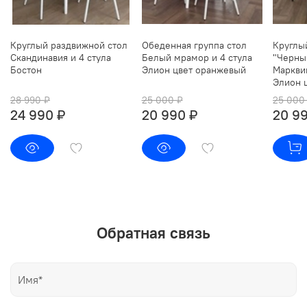
Круглый раздвижной стол
Обеденная группа стол
Круглы
Скандинавия и 4 стула
Белый мрамор и 4 стула
"Черны
Бостон
Элион цвет оранжевый
Марквин
Элион 
28 990 ₽
25 000 ₽
25 000
24 990 ₽
20 990 ₽
20 9
Обратная связь