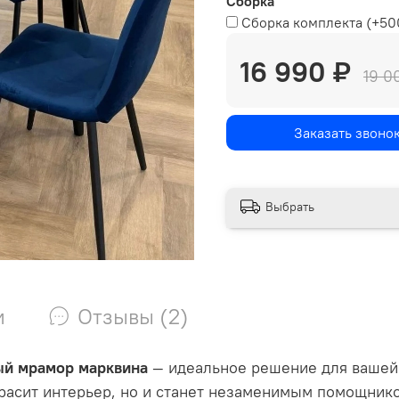
Сборка
Сборка комплекта
(+
50
16 990 ₽
19 0
Заказать звоно
Выбрать
и
Отзывы (2)
й мрамор марквина
— идеальное решение для вашей 
асит интерьер, но и станет незаменимым помощнико