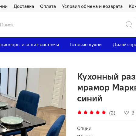
нии
Доставка
Оплата
Условия обмена и возврата
Ко
ционеры и сплит-системы
Готовые кухни
Дизайнер
Кухонный раз
мрамор Маркв
синий
(2)
В
Опции