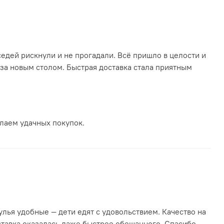
оседей рискнули и не прогадали. Всё пришло в целости и
 за новым столом. Быстрая доставка стала приятным
елаем удачных покупок.
улья удобные — дети едят с удовольствием. Качество на
ставка оказалась даже быстрее обещанного. Спасибо