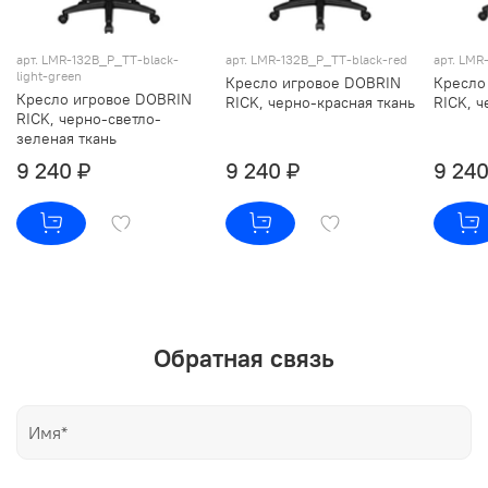
арт. LMR-132B_P_TT-black-
арт. LMR-132B_P_TT-black-red
арт. LMR
light-green
Кресло игровое DOBRIN
Кресло
Кресло игровое DOBRIN
RICK, черно-красная ткань
RICK, ч
RICK, черно-светло-
зеленая ткань
9 240 ₽
9 240 ₽
9 240
Обратная связь