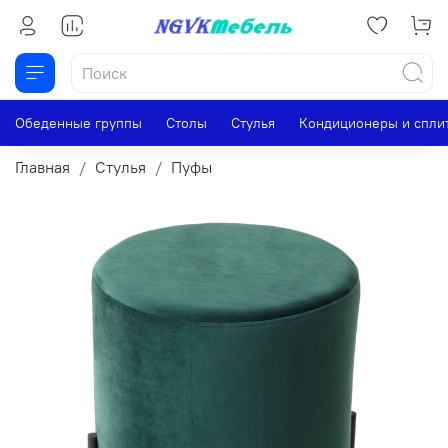
Обеденные группы
Столы
Стулья
Кондиционеры и спли
Главная
Стулья
Пуфы