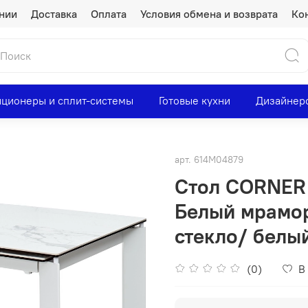
нии
Доставка
Оплата
Условия обмена и возврата
Ко
ционеры и сплит-системы
Готовые кухни
Дизайнер
арт.
614М04879
Стол CORNER
Белый мрамор
стекло/ белы
(0)
В