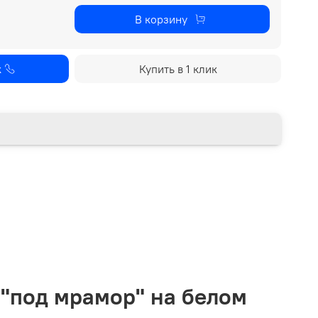
В корзину
к
Купить в 1 клик
 "под мрамор" на белом