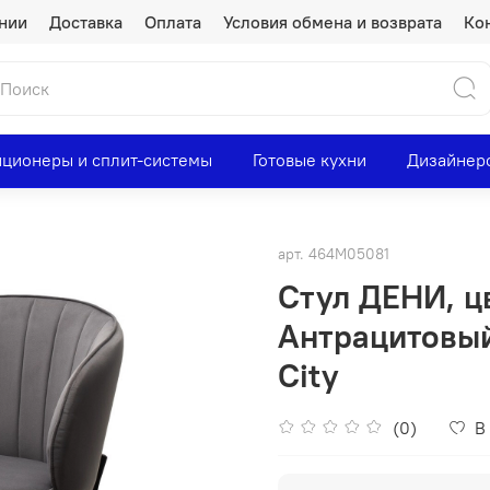
нии
Доставка
Оплата
Условия обмена и возврата
Ко
ционеры и сплит-системы
Готовые кухни
Дизайнер
арт.
464M05081
Стул ДЕНИ, цв
Антрацитовый
City
(0)
В