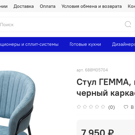
нии
Доставка
Оплата
Условия обмена и возврата
Ко
ционеры и сплит-системы
Готовые кухни
Дизайнер
арт.
688M05704
Стул ГЕММА, ц
черный карка
(0)
В
7 950 ₽