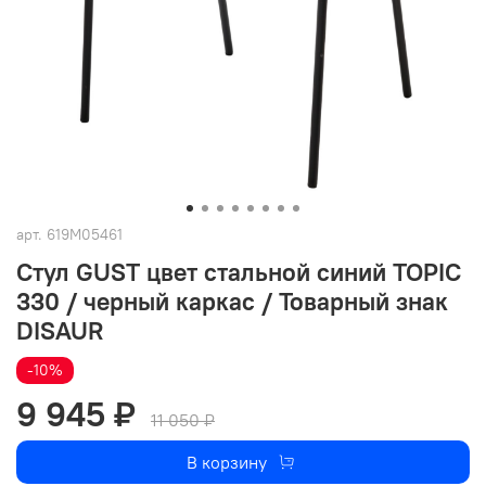
арт.
619M05461
Стул GUST цвет стальной синий TOPIC
330 / черный каркас / Товарный знак
DISAUR
-10%
9 945 ₽
11 050 ₽
В корзину