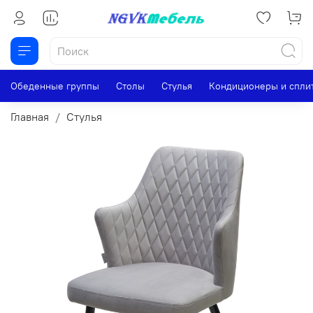
Обеденные группы
Столы
Стулья
Кондиционеры и спли
Главная
Стулья