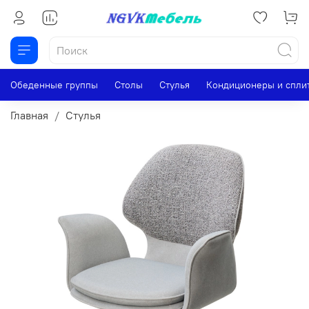
Обеденные группы
Столы
Стулья
Кондиционеры и спли
Главная
Стулья