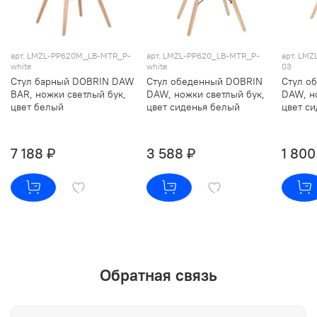
арт. LMZL-PP620M_LB-MTR_P-
арт. LMZL-PP620_LB-MTR_P-
арт. LM
white
white
03
Стул барный DOBRIN DAW
Стул обеденный DOBRIN
Стул о
BAR, ножки светлый бук,
DAW, ножки светлый бук,
DAW, н
цвет белый
цвет сиденья белый
цвет с
7 188 ₽
3 588 ₽
1 800
Обратная связь