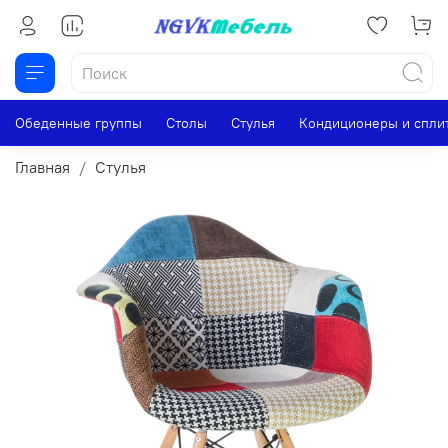
Обеденные группы
Столы
Стулья
Кондиционеры и спли
Главная
Стулья