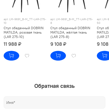
арт. LM-9691_B-M_TT-LAR-275-
арт. LM-9691_B-M_TT-LAR-275-
арт. LM-
10
8
50
Стул обеденный DOBRIN
Стул обеденный DOBRIN
Стул о
MATILDA, розовая ткань
MATILDA, жёлтая ткань
MATILDA
(LAR 275-10)
(LAR 275-8)
(LAR 2
11 988 ₽
9 108 ₽
9 108
Обратная связь