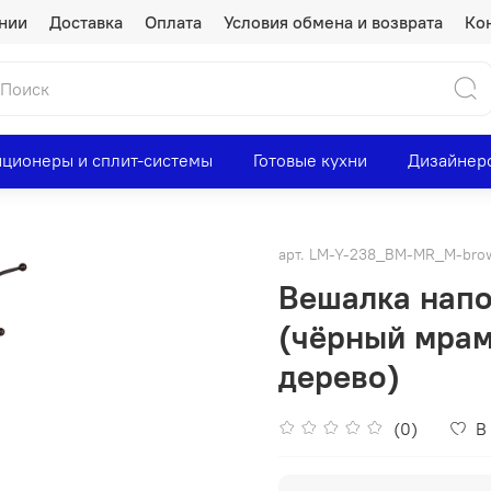
нии
Доставка
Оплата
Условия обмена и возврата
Ко
ционеры и сплит-системы
Готовые кухни
Дизайнер
арт.
LM-Y-238_BM-MR_M-brow
Вешалка нап
(чёрный мрам
дерево)
(0)
В