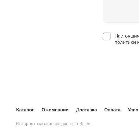
Настоящим
политики 
Каталог
О компании
Доставка
Оплата
Усло
Интернет-магазин создан на inSales