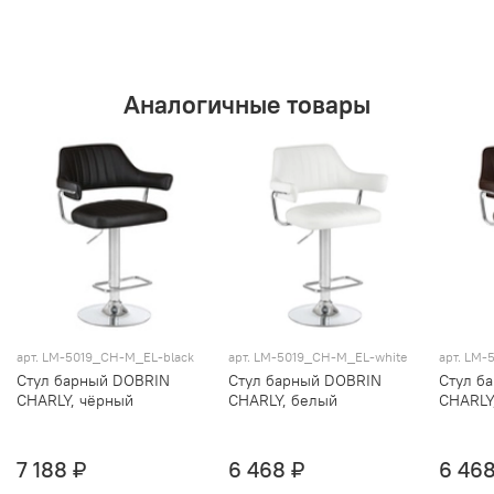
Аналогичные товары
арт. LM-5019_CH-M_EL-black
арт. LM-5019_CH-M_EL-white
арт. LM
Стул барный DOBRIN
Стул барный DOBRIN
Стул б
CHARLY, чёрный
CHARLY, белый
CHARLY
7 188 ₽
6 468 ₽
6 468