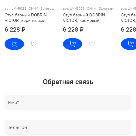
арт. LM-5023_CH-M_EL-brown
арт. LM-5023_CH-M_EL-cream
арт. LM
Стул барный DOBRIN
Стул барный DOBRIN
Стул б
VICTOR, коричневый
VICTOR, кремовый
VICTOR
6 228 ₽
6 228 ₽
6 228
Обратная связь