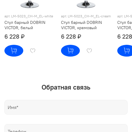
арт. LM-5023_CH-M_EL-white
арт. LM-5023_CH-M_EL-cream
арт. LM
Стул барный DOBRIN
Стул барный DOBRIN
Стул б
VICTOR, белый
VICTOR, кремовый
VICTOR
6 228 ₽
6 228 ₽
6 228
Обратная связь