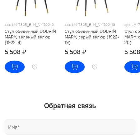
арт. LM-7305_B-M_V-1922-9
арт. LM-7305_B-M_V-1922-19
арт. LM
Стул обеденный DOBRIN
Стул обеденный DOBRIN
Стул о
MARY, зеленый велюр
MARY, серый велюр (1922-
MARY, 
(1922-9)
19)
20)
5 508 ₽
5 508 ₽
5 508
Обратная связь