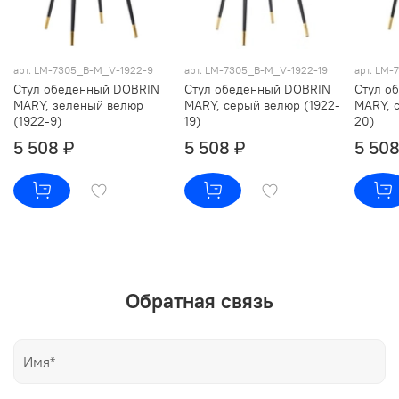
арт. LM-7305_B-M_V-1922-9
арт. LM-7305_B-M_V-1922-19
арт. LM
Стул обеденный DOBRIN
Стул обеденный DOBRIN
Стул о
MARY, зеленый велюр
MARY, серый велюр (1922-
MARY, 
(1922-9)
19)
20)
5 508 ₽
5 508 ₽
5 508
Обратная связь